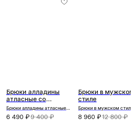
Брюки алладины
Брюки в мужском
атласные со
стиле
стразами
Брюки алладины атласные
Брюки в мужском стиле
"Жасмин" (шоколадный)
(черный)
6 490
₽
9 400
₽
8 960
₽
12 800
₽