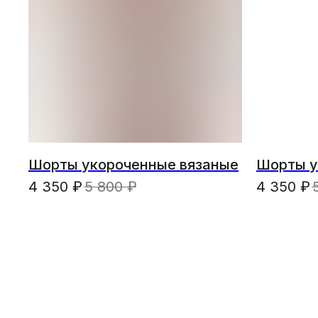
Шорты укороченные вязаные
Шорты у
4 350
₽
5 800
₽
4 350
₽