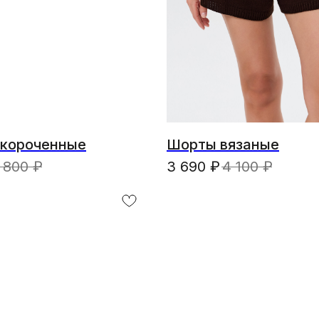
короченные
Шорты вязаные
 800
₽
3 690
₽
4 100
₽