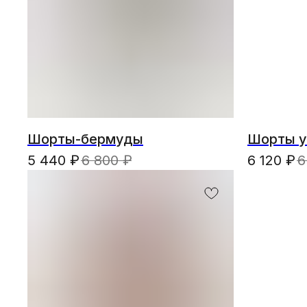
Шорты-бермуды
Шорты у
5 440
₽
6 800
₽
6 120
₽
6