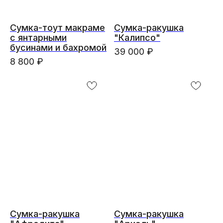
Сумка-тоут макраме
Сумка-ракушка
с янтарными
"Калипсо"
бусинами и бахромой
39 000
₽
8 800
₽
Сумка-ракушка
Сумка-ракушка