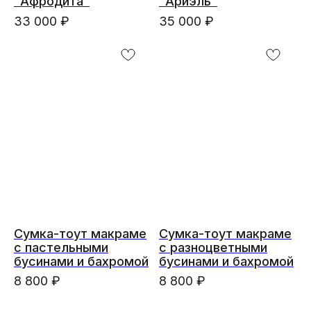
"Афродита"
"Ариэль"
33 000
₽
35 000
₽
Сумка-тоут макраме
Сумка-тоут макраме
с пастельными
с разноцветными
бусинами и бахромой
бусинами и бахромой
8 800
₽
8 800
₽