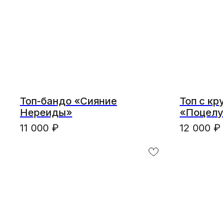
Топ-бандо «Сияние
Топ с к
Нереиды»
«Поцелу
11 000
₽
12 000
₽