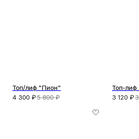
Топ/лиф "Пион"
Топ-лиф
4 300
₽
5 800
₽
3 120
₽
3