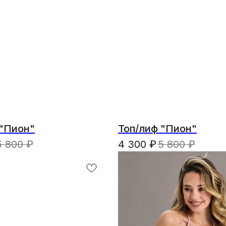
 "Пион"
Топ/лиф "Пион"
5 800
₽
4 300
₽
5 800
₽