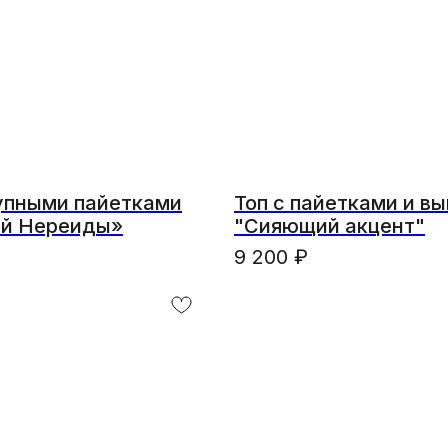
рупными пайетками
Топ с пайетками и в
й Нереиды»
"Сияющий акцент"
9 200
₽