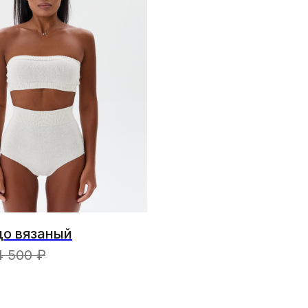
до вязаный
4 500
₽