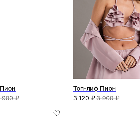
 Пион
Топ-лиф Пион
 900
₽
3 120
₽
3 900
₽