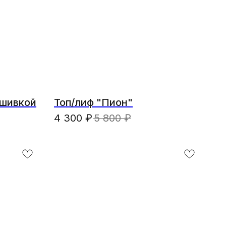
ышивкой
Топ/лиф "Пион"
4 300
₽
5 800
₽