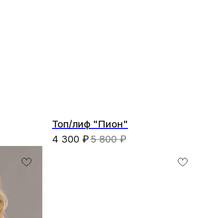
Топ/лиф "Пион"
4 300
₽
5 800
₽