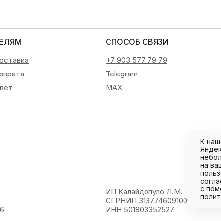
ЕЛЯМ
СПОСОБ СВЯЗИ
доставка
+7 903 577 79 79
озврата
Telegram
вет
MAX
К наш
Яндек
небол
на ва
польз
согла
с пом
ИП Калайдопуло Л.М.
полит
ОГРНИП 313774609100995
26
ИНН 501803352527