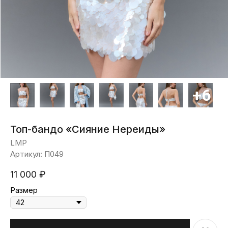
Топ-бандо «Сияние Нереиды»
LMP
Артикул:
П049
11 000
₽
Размер