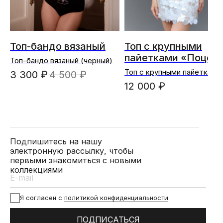
Топ-бандо вязаный
Топ с крупными
пайетками «Поцел
Топ-бандо вязаный (черный)
Нереиды»
Топ с крупными пайетками
3 300
₽
4 500
₽
«Поцелуй Нереиды»
12 000
₽
Подпишитесь на нашу
электронную рассылку, чтобы
первыми знакомиться с новыми
коллекциями
Я согласен с
политикой конфиденциальности
ПОДПИСАТЬСЯ