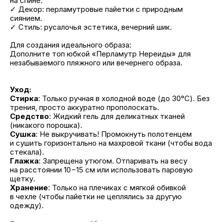
на спине.
✓ Декор: перламутровые пайетки с природным
сиянием.
✓ Стиль: русалочья эстетика, вечерний шик.
Для создания идеального образа:
Дополните топ юбкой «Перламутр Нереиды» для
незабываемого пляжного или вечернего образа.
Уход:
Стирка
: Только ручная в холодной воде (до 30°C). Без
трения, просто аккуратно прополоскать.
Средство
: Жидкий гель для деликатных тканей
(никакого порошка).
Сушка
: Не выкручивать! Промокнуть полотенцем
и сушить горизонтально на махровой ткани (чтобы вода
стекала).
Глажка
: Запрещена утюгом. Отпаривать на весу
на расстоянии 10−15 см или использовать паровую
щетку.
Хранение
: Только на плечиках с мягкой обивкой
в чехле (чтобы пайетки не цеплялись за другую
одежду).