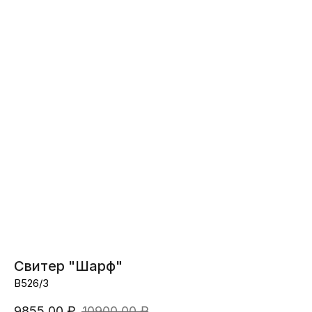
Вернуться назад
Свитер "Шарф"
В526/3
9855,00
₽
10900,00
₽