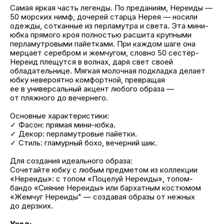
Самая яркая часть легенды. По преданиям, Нереиды —
50 морских нимф, дочерей старца Нерея — носили
одежды, сотканные из перламутра и света. Эта мини-
юбка прямого кроя полностью расшита крупными
перламутровыми пайетками. При каждом шаге она
мерцает серебром и жемчугом, словно 50 сестёр-
Нереид плещутся в волнах, даря свет своей
обладательнице. Мягкая молочная подкладка делает
юбку невероятно комфортной, превращая
ее в универсальный акцент любого образа —
от пляжного до вечернего.
Основные характеристики:
✓ Фасон: прямая мини-юбка.
✓ Декор: перламутровые пайетки.
✓ Стиль: гламурный бохо, вечерний шик.
Для создания идеального образа:
Сочетайте юбку с любым предметом из коллекции
«Нереиды»: с топом «Поцелуй Нереиды», топом-
бандо «Сияние Нереиды» или бархатным костюмом
«Жемчуг Нереиды" — создавая образы от нежных
до дерзких.
Уход: