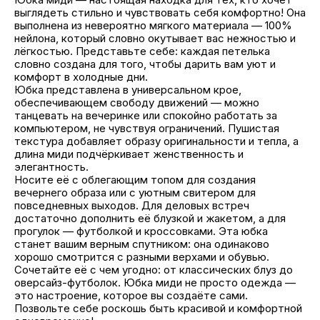
выглядеть стильно и чувствовать себя комфортно! Она
выполнена из невероятно мягкого материала — 100%
нейлона, который словно окутывает вас нежностью и
лёгкостью. Представьте себе: каждая петелька
словно создана для того, чтобы дарить вам уют и
комфорт в холодные дни.
Юбка представлена в универсальном крое,
обеспечивающем свободу движений — можно
танцевать на вечеринке или спокойно работать за
компьютером, не чувствуя ограничений. Пушистая
текстура добавляет образу оригинальности и тепла, а
длина миди подчёркивает женственность и
элегантность.
Носите её с облегающим топом для создания
вечернего образа или с уютным свитером для
повседневных выходов. Для деловых встреч
достаточно дополнить её блузкой и жакетом, а для
прогулок — футболкой и кроссовками. Эта юбка
станет вашим верным спутником: она одинаково
хорошо смотрится с разными верхами и обувью.
Сочетайте её с чем угодно: от классических блуз до
оверсайз-футболок. Юбка миди не просто одежда —
это настроение, которое вы создаёте сами.
Позвольте себе роскошь быть красивой и комфортной