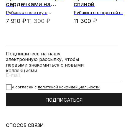
сердечками на
спиной
рукавах
Рубашка в клетку с
Рубашка с открытой спино
сердечками на рукавах
(голубой)
7 910
₽
11 300
₽
11 300
₽
(синий)
Подпишитесь на нашу
электронную рассылку, чтобы
первыми знакомиться с новыми
коллекциями
Я согласен с
политикой конфиденциальности
ПОДПИСАТЬСЯ
СПОСОБ СВЯЗИ