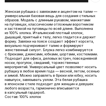
Женская рубашка с завязками и акцентом на талии —
универсальная базовая вещь для создания стильных
образов. Модель с длинным рукавом, манжетами
на пуговицах, классическим отложным воротником
и застёжкой на пуговицы по всей длине. Выполнена
из 100% хлопка. Итальянский плотный хлопок,
дышащий, приятный к телу, легко гладится и держит
форму. Завязки на поясе создают эффект корсета,
визуально подчеркивают талию и формируют
женственный силуэт. Блузка легко комбинируется
с брюками, джинсами, юбками, шортами, костюмами.
Подходит для офиса, деловых встреч, повседневной
носки, прогулок, свиданий, торжественных
мероприятий. Универсальный цвет позволяют носить
рубашку в любое время года — весной, летом, осенью
и зимой. Можно заправлять в брюки или юбку, носить
навыпуск, завязывать узлом. Эта белая рубашка
в японском стиле подходит для женщин и девушек
любого возраста, гармонично вписывается
в капсульный гардероб.
Состав: 100% хлопок