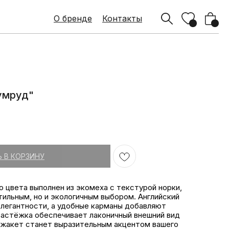
О бренде
О бренде
Контакты
Контакты
умруд"
 В КОРЗИНУ
 цвета выполнен из экомеха с текстурой норки,
тильным, но и экологичным выбором. Английский
легантности, а удобные карманы добавляют
застёжка обеспечивает лаконичный внешний вид
 жакет станет выразительным акцентом вашего