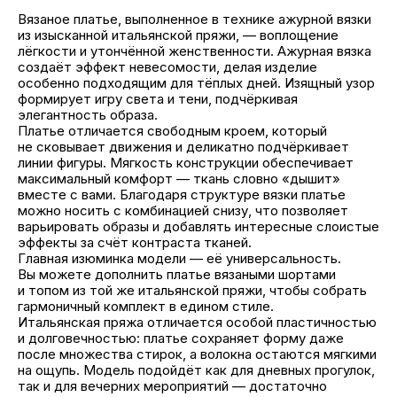
Вязаное платье, выполненное в технике ажурной вязки
из изысканной итальянской пряжи, — воплощение
лёгкости и утончённой женственности. Ажурная вязка
создаёт эффект невесомости, делая изделие
особенно подходящим для тёплых дней. Изящный узор
формирует игру света и тени, подчёркивая
элегантность образа.
Платье отличается свободным кроем, который
не сковывает движения и деликатно подчёркивает
линии фигуры. Мягкость конструкции обеспечивает
максимальный комфорт — ткань словно «дышит»
вместе с вами. Благодаря структуре вязки платье
можно носить с комбинацией снизу, что позволяет
варьировать образы и добавлять интересные слоистые
эффекты за счёт контраста тканей.
Главная изюминка модели — её универсальность.
Вы можете дополнить платье вязаными шортами
и топом из той же итальянской пряжи, чтобы собрать
гармоничный комплект в едином стиле.
Итальянская пряжа отличается особой пластичностью
и долговечностью: платье сохраняет форму даже
после множества стирок, а волокна остаются мягкими
на ощупь. Модель подойдёт как для дневных прогулок,
так и для вечерних мероприятий — достаточно