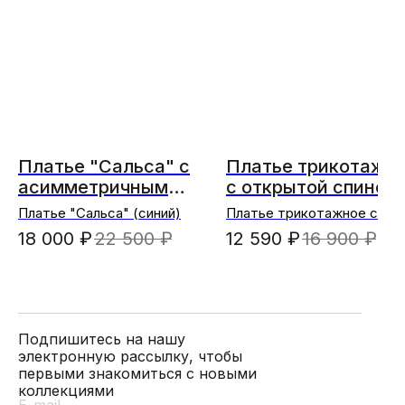
Платье "Сальса" с
Платье трикотажн
асимметричным
с открытой спиной
разрезом
качель
Платье "Сальса" (синий)
Платье трикотажное с
открытой спиной качель
18 000
₽
22 500
₽
12 590
₽
16 900
₽
(молочный)
Подпишитесь на нашу
электронную рассылку, чтобы
первыми знакомиться с новыми
коллекциями