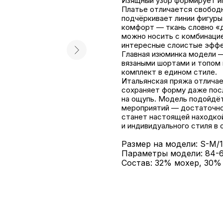
Изящный узор формирует иг
Платье отличается свободн
подчёркивает линии фигуры
комфорт — ткань словно «д
можно носить с комбинацие
интересные слоистые эффек
Главная изюминка модели —
вязаными шортами и топом 
комплект в едином стиле.
Итальянская пряжа отличае
сохраняет форму даже пос
на ощупь. Модель подойдёт 
мероприятий — достаточно
станет настоящей находкой
и индивидуального стиля в
Размер на модели: S-M/
Параметры модели: 84-6
Состав: 32% мохер, 30%