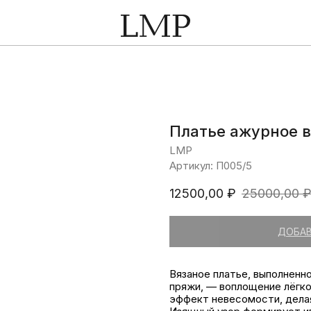
Платье ажурное 
LMP
Артикул:
П005/5
12500,00
₽
25000,00
ДОБАВ
Вязаное платье, выполненно
пряжи, — воплощение лёгко
эффект невесомости, дела