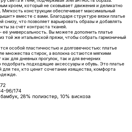
ру света и тени, подчёркивая элегантность образа.
ым кроем, который не сковывает движения и деликатно
. Мягкость конструкции обеспечивает максимальный
ышит» вместе с вами. Благодаря структуре вязки платье
й снизу, что позволяет варьировать образы и добавлять
ты за счёт контраста тканей.
 её универсальность. Вы можете дополнить платье
из той же итальянской пряжи, чтобы собрать гармоничный
тся особой пластичностью и долговечностью: платье
ле множества стирок, а волокна остаются мягкими
как для дневных прогулок, так и для вечерних
 подобрать подходящие аксессуары и обувь. Это платье
 для тех, кто ценит сочетание изящества, комфорта
 одежде.
172
4-96/174
 бамбук, 28% полиэстер, 10% вискоза