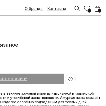
О бренде
О бренде
Контакты
Контакты
вязаное
₽
ИТЬ В КОРЗИНУ
е в технике ажурной вязки из изысканной итальянской
сти и утончённой женственности. Ажурная вязка создаёт
я изделие особенно подходящим для тёплых дней.