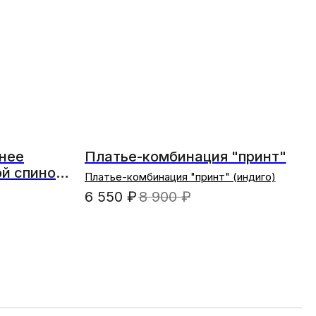
нее
Платье-комбинация "принт"
ой спиной
Платье-комбинация "принт" (индиго)
6 550
₽
8 900
₽