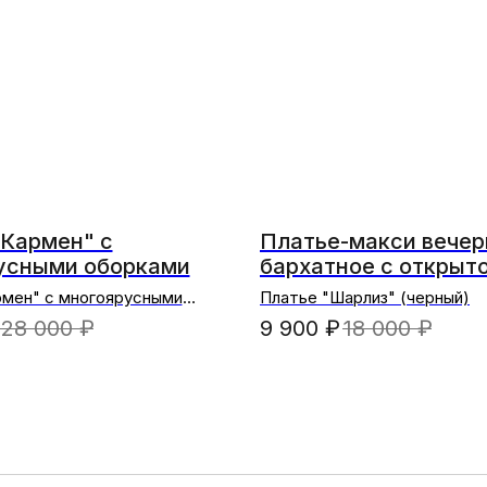
"Кармен" с
Платье-макси вечер
усными оборками
бархатное с открыт
"Шарлиз"
рмен" с многоярусными
Платье "Шарлиз" (черный)
молочный)
28 000
₽
9 900
₽
18 000
₽