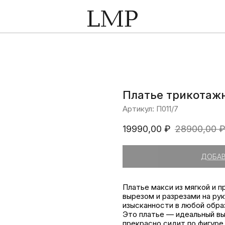
Платье трикотаж
Артикул:
П011/7
19990,00
₽
28900,00
ДОБАВ
Платье макси из мягкой и п
вырезом и разрезами на ру
изысканности в любой обра
Это платье — идеальный вы
прекрасно сидит по фигуре