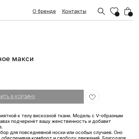
О бренде
О бренде
Контакты
Контакты
ное макси
₽
ИТЬ В КОРЗИНУ
риятной к телу вискозной ткани. Модель с V-образным
кавах подчеркнёт вашу женственность и добавит
з.
бор для повседневной носки или особых случаев. Оно
, обеспечивая комфорт и свободу движений. Благодаря