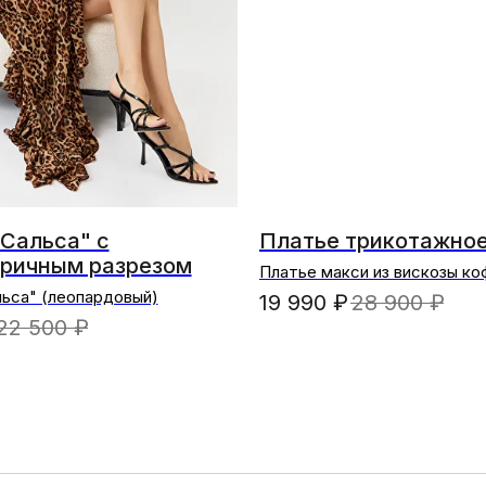
Сальса" с
Платье трикотажно
ричным разрезом
Платье макси из вискозы к
ьса" (леопардовый)
19 990
₽
28 900
₽
22 500
₽