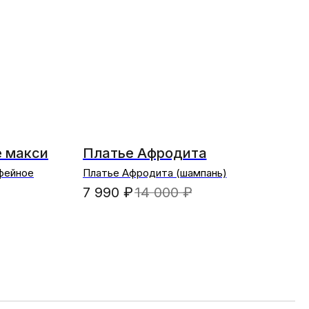
е макси
Платье Афродита
офейное
Платье Афродита (шампань)
7 990
₽
14 000
₽