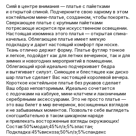
Сияй в центре внимания — платье с пайетками
и открытой спиной. Подчеркните свою харизму в этом
коктейльном мини-платье, созданном, чтобы покорять.
Сверкающее платье с крупными пайетками
потрясающе искрится при искусственном освещении.
Настоящая изюминка этого платья — открытая спина-
качелька. Облегающее платье имеет мягкую
подкладку и дарит настоящий комфорт при носке.
Ткань отлично держит форму. Платье футляр тонкое
и легкое, подойдет как для летних вечеринок, так и для
зимних и новогодних мероприятий в помещении.
Облегающий крой идеально подчеркивает бедра
и вытягивает силуэт. Сияющее и блестящее как диско
шар платье сделает Вас настоящей королевой вечера.
Короткое коктейльное платье без рукавов сделает
Ваш образ неповторимым. Идеально сочетается
с лодочками на каблуке, мини-клатчем и лаконичными
серебряными аксессуарами. Это не просто платье —
это ваш билет в мир вечеринок, восхищенных взглядов
и не забываемых моментов. Позвольте себе выглядеть
сногсшибательно в таком шикарном наряде
и привлекать восторженные взгляды окружающих!
Состав:50%модал;45%п/э;5%эластан;
Подкладка:45%вискоза;50%п/э;5%спандекс