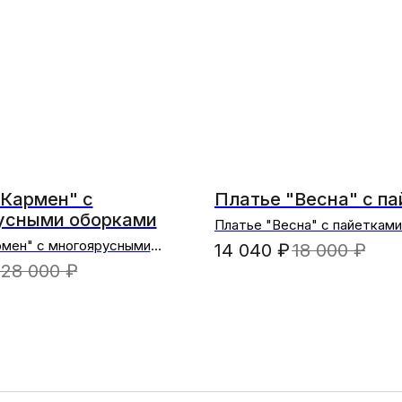
"Кармен" с
Платье "Весна" с п
усными оборками
Платье "Весна" с пайетками
рмен" с многоярусными
14 040
₽
18 000
₽
красный)
28 000
₽