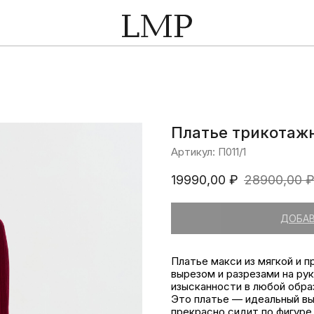
Платье трикотаж
Артикул:
П011/1
19990,00
₽
28900,00
ДОБАВ
Платье макси из мягкой и п
вырезом и разрезами на ру
изысканности в любой обра
Это платье — идеальный вы
прекрасно сидит по фигуре