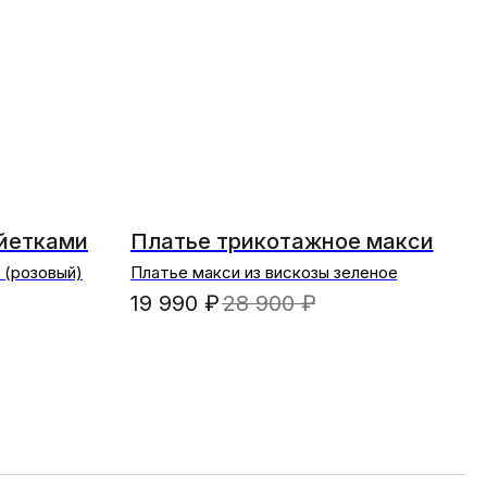
айетками
Платье трикотажное макси
 (розовый)
Платье макси из вискозы зеленое
19 990
₽
28 900
₽