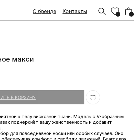
О бренде
О бренде
Контакты
Контакты
ное макси
₽
ИТЬ В КОРЗИНУ
риятной к телу вискозной ткани. Модель с V-образным
кавах подчеркнёт вашу женственность и добавит
з.
бор для повседневной носки или особых случаев. Оно
, обеспечивая комфорт и свободу движений. Благодаря