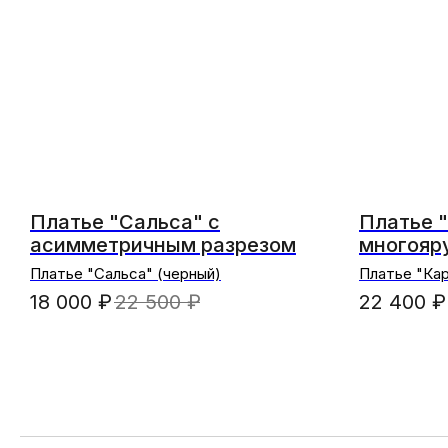
Платье "Сальса" с
Платье 
асимметричным разрезом
многояр
Платье "Сальса" (черный)
Платье "Ка
оборками (
18 000
₽
22 500
₽
22 400
₽