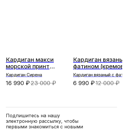
Кардиган макси
Кардиган вязаный 
морской принт
фатином (кремовый
"Сирена"
Кардиган Сирена
Кардиган вязаный с фатин
(кремовый)
16 990
₽
23 000
₽
6 990
₽
12 000
₽
Подпишитесь на нашу
электронную рассылку, чтобы
первыми знакомиться с новыми