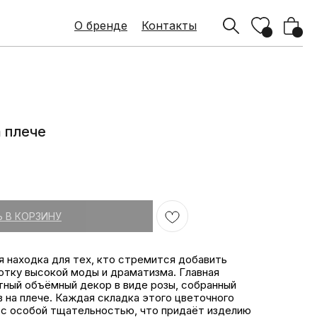
О бренде
О бренде
Контакты
Контакты
а плече
 В КОРЗИНУ
 находка для тех, кто стремится добавить
отку высокой моды и драматизма. Главная
ный объёмный декор в виде розы, собранный
в на плече. Каждая складка этого цветочного
 с особой тщательностью, что придаёт изделию