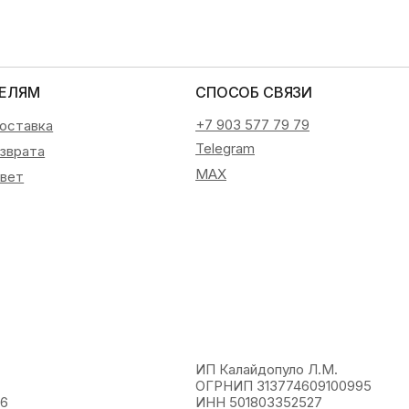
ЕЛЯМ
СПОСОБ СВЯЗИ
+7 903 577 79 79
доставка
Telegram
озврата
MAX
вет
ИП Калайдопуло Л.М.
ОГРНИП 313774609100995
26
ИНН 501803352527