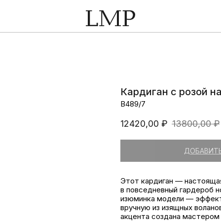
Кардиган с розой н
В489/7
12420,00
₽
13800,00
₽
ДОБАВИТЬ
Этот кардиган — настоящая
в повседневный гардероб н
изюминка модели — эффект
вручную из изящных волано
акцента создана мастером