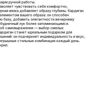
шарм ручной работы.
зволяет чувствовать себя комфортно,
рная вязка добавляет образу глубины. Кардиган
элементом вашего образа: он способен
ю базу, добавить элегантности вечернему
 будничный лук более запоминающимся.
особ самовыражения — выбор смелых
 кардиган станет идеальным подарком для
шений: он подчеркнёт индивидуальность и вкус,
оигрышные стильные комбинации каждый день.
крил.