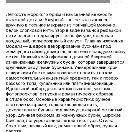
Легкость морского бриза и изысканная нежность
в каждой детали. Ажурный топ-сетка выполнен
вручную в технике макраме из тончайшей молочно-
белой хлопковой нити. Узор в виде изящной рыбацкой
сети элегантно драпируется по фигуре, создавая
воздушный, полупрозрачный силуэт. Главная изюминка
модели — щедрое декорирование бусинами под
жемчуг, которые деликатно вплетены в каждую ячейку
сетки. Нижний край оформлен длинной бахромой
из нанизанных жемчужных бусин, которая завершается
крупными округлыми бусинами. Универсальный крой
с широкими бретелями позволяет носить топ как
самостоятельный акцентный предмет, так и поверх
базового топа, купальника или платья-комбинации.
Идеальный выбор для пляжных выходов, уютных
фотопроектов, отпуска и романтических образов
в стиле бохо. Основные характеристики: ручное
плетение макраме, тонкая хлопковая нить,
декоративные бусины под жемчуг, ажурный сетчатый
узор, длинная бахрома из жемчужных бусин, широкие
бретели, полупрозрачная легкая текстура. Стиль:
бохо-шик, пляжный шик, романтичный образ, ручная
работа.