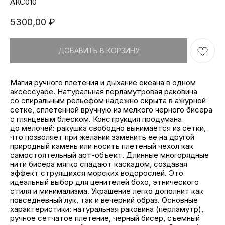
АКС010
5300,00
₽
ДОБАВИТЬ В КОРЗИНУ
Магия ручного плетения и дыхание океана в одном
аксессуаре. Натуральная перламутровая раковина
со спиральным рельефом надежно скрыта в ажурной
сетке, сплетенной вручную из мелкого черного бисера
с глянцевым блеском. Конструкция продумана
до мелочей: ракушка свободно вынимается из сетки,
что позволяет при желании заменить её на другой
природный камень или носить плетеный чехол как
самостоятельный арт-объект. Длинные многорядные
нити бисера мягко спадают каскадом, создавая
эффект струящихся морских водорослей. Это
идеальный выбор для ценителей бохо, этнического
стиля и минимализма. Украшение легко дополнит как
повседневный лук, так и вечерний образ. Основные
характеристики: натуральная раковина (перламутр),
ручное сетчатое плетение, черный бисер, съемный